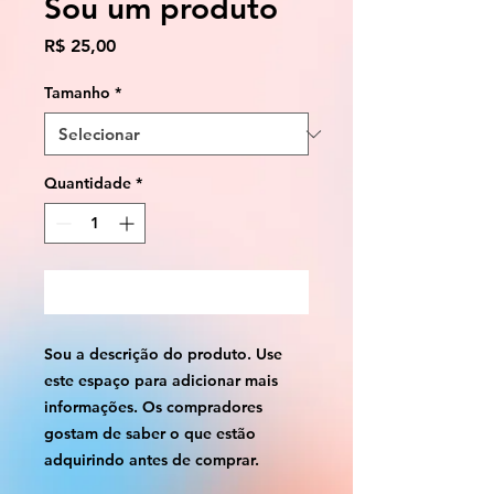
Sou um produto
Preço
R$ 25,00
Tamanho
*
Quantidade
*
Adicionar ao carrinho
Sou a descrição do produto. Use 
este espaço para adicionar mais 
informações. Os compradores 
gostam de saber o que estão 
adquirindo antes de comprar.