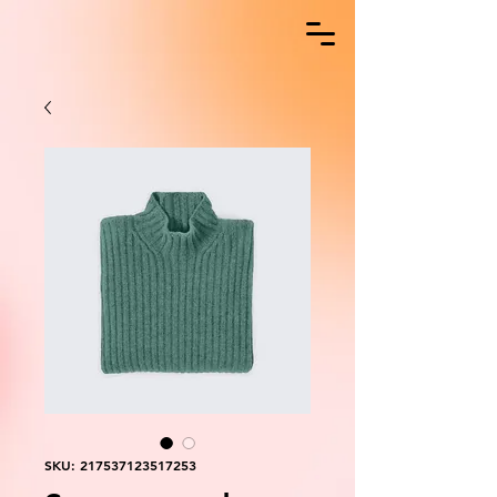
SKU: 217537123517253